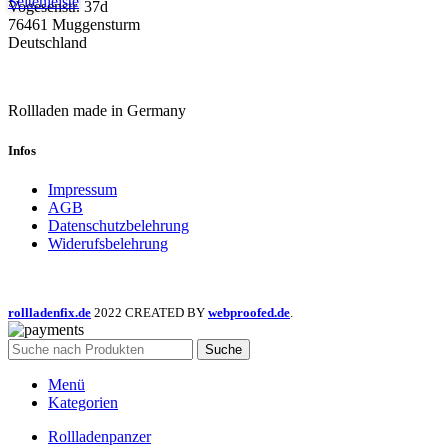
Seitenleiste
Vogesenstr. 37d
76461 Muggensturm
Deutschland
Rollladen made in Germany
Infos
Impressum
AGB
Datenschutzbelehrung
Widerufsbelehrung
rollladenfix.de
2022 CREATED BY
webproofed.de
.
Suche
Menü
Kategorien
Rollladenpanzer