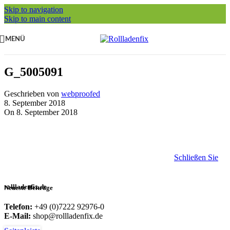
Skip to navigation
Skip to main content
MENÜ
G_5005091
Geschrieben von
webproofed
8. September 2018
On 8. September 2018
Schließen Sie
rollladenfix.de
Neueste Beiträge
Telefon:
+49 (0)7222 92976-0
E-Mail:
shop@rollladenfix.de