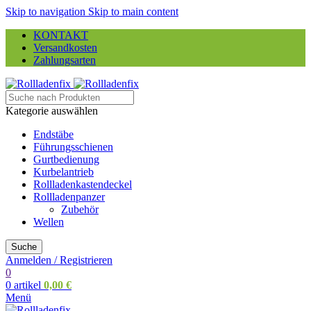
Skip to navigation
Skip to main content
KONTAKT
Versandkosten
Zahlungsarten
Kategorie auswählen
Endstäbe
Führungsschienen
Gurtbedienung
Kurbelantrieb
Rollladenkastendeckel
Rollladenpanzer
Zubehör
Wellen
Suche
Anmelden / Registrieren
0
0
artikel
0,00
€
Menü