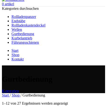
0
artikel
Kategorien durchsuchen
Rollladenpanzer
Endstäbe
Rollladenkastendeckel
Wellen
Gurtbedienung
Kurbelantrieb
Führungsschienen
Start
Shop
Kontakt
Gurtbedienung
Kategorien
Start
/
Shop
/
Gurtbedienung
1–12 von 27 Ergebnissen werden angezeigt