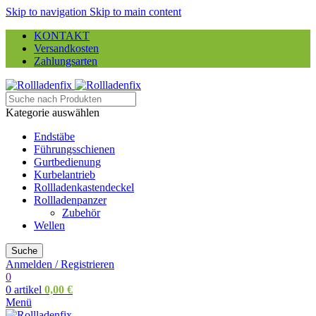
Skip to navigation
Skip to main content
KONTAKT
Versandkosten
Zahlungsarten
Kategorie auswählen
Endstäbe
Führungsschienen
Gurtbedienung
Kurbelantrieb
Rollladenkastendeckel
Rollladenpanzer
Zubehör
Wellen
Suche
Anmelden / Registrieren
0
0
artikel
0,00
€
Menü