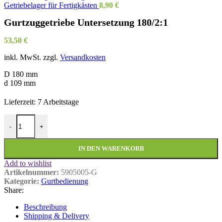
Getriebelager für Fertigkästen
8,90
€
Gurtzuggetriebe Untersetzung 180/2:1
53,50
€
inkl. MwSt.
zzgl.
Versandkosten
D 180 mm
d 109 mm
Lieferzeit:
7 Arbeitstage
Gurtzuggetriebe Untersetzung 180/2:1 Menge
-
+
IN DEN WARENKORB
Add to wishlist
Artikelnummer:
5905005-G
Kategorie:
Gurtbedienung
Share:
Beschreibung
Shipping & Delivery