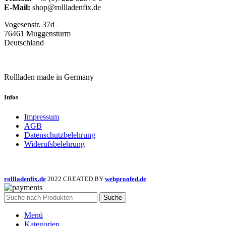
Varianten
E-Mail:
shop@rollladenfix.de
auf.
Vogesenstr. 37d
Die
76461 Muggensturm
Optionen
Deutschland
können
auf
der
Rollladen made in Germany
Produktseite
gewählt
Infos
werden
Impressum
AGB
Datenschutzbelehrung
Widerufsbelehrung
rollladenfix.de
2022 CREATED BY
webproofed.de
.
Suche
Menü
Kategorien