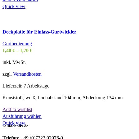
Quick view
Deckplatte für Einlass-Gurtwickler
Gurtbedienung
1,40
€
–
1,70
€
inkl. MwSt.
zzgl.
Versandkosten
Lieferzeit:
7 Arbeitstage
Kunststoff, weiß, Lochabstand 104 mm, Abdeckung 134 mm
Add to wishlist
Dieses
Ausführung wählen
Produkt
Quick view
rollladenfix.de
weist
mehrere
Telefon:
+49 (0)7222 92976-0