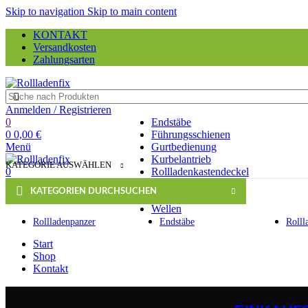
Skip to navigation
Skip to main content
KONTAKT
Versandkosten
Zahlungsarten
Anmelden / Registrieren
0
Endstäbe
0
0,00
€
Führungsschienen
Menü
Gurtbedienung
Kurbelantrieb
KATEGORIE AUSWÄHLEN
0
Rollladenkastendeckel
Rollladenpanzer
KATEGORIEN DURCHSUCHEN
Zubehör
Wellen
Rollladenpanzer
Endstäbe
Rolll
Start
Shop
Kontakt