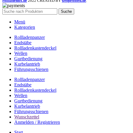
rollladenfix.de
2022 CREATED BY
webproofed.de
.
Suche
Menü
Kategorien
Rollladenpanzer
Endstäbe
Rollladenkastendeckel
Wellen
Gurtbedienung
Kurbelantrieb
Führungsschienen
Rollladenpanzer
Endstäbe
Rollladenkastendeckel
Wellen
Gurtbedienung
Kurbelantrieb
Führungsschienen
Wunschzettel
Anmelden / Registrieren
Start