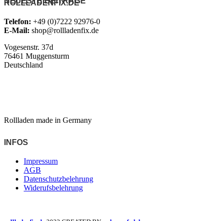
NEUESTE BEITRÄGE
ROLLLADENFIX.DE
Telefon:
+49 (0)7222 92976-0
E-Mail:
shop@rollladenfix.de
Vogesenstr. 37d
76461 Muggensturm
Deutschland
Rollladen made in Germany
INFOS
Impressum
AGB
Datenschutzbelehrung
Widerufsbelehrung