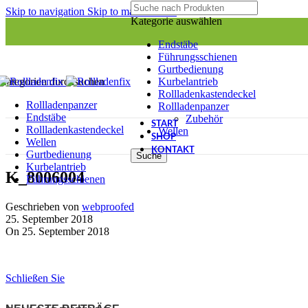
Skip to navigation
Skip to main content
Kategorie auswählen
Endstäbe
Führungsschienen
Gurtbedienung
Kurbelantrieb
Kategorien durchsuchen
Rollladenkastendeckel
Rollladenpanzer
Rollladenpanzer
Endstäbe
Zubehör
START
Rollladenkastendeckel
Wellen
SHOP
Wellen
KONTAKT
Gurtbedienung
Suche
Kurbelantrieb
K_8006004
Führungsschienen
Geschrieben von
webproofed
25. September 2018
On 25. September 2018
Schließen Sie