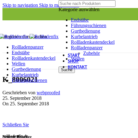
Skip to navigation
Skip to main content
Kategorie auswählen
Endstäbe
Führungsschienen
Gurtbedienung
Kurbelantrieb
Kategorien durchsuchen
Rollladenkastendeckel
Rollladenpanzer
Rollladenpanzer
Endstäbe
Zubehör
START
Rollladenkastendeckel
Wellen
SHOP
Wellen
KONTAKT
Gurtbedienung
Suche
Kurbelantrieb
K_8006021
Führungsschienen
Geschrieben von
webproofed
25. September 2018
On 25. September 2018
Schließen Sie
rollladenfix.de
Neueste Beiträge