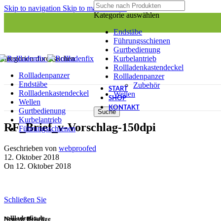
Skip to navigation
Skip to main content
Kategorie auswählen
Endstäbe
Führungsschienen
Gurtbedienung
Kurbelantrieb
Kategorien durchsuchen
Rollladenkastendeckel
Rollladenpanzer
Rollladenpanzer
Endstäbe
Zubehör
START
Rollladenkastendeckel
Wellen
SHOP
Wellen
KONTAKT
Gurtbedienung
Suche
Kurbelantrieb
RF_Brief_v-Vorschlag-150dpi
Führungsschienen
Geschrieben von
webproofed
12. Oktober 2018
On 12. Oktober 2018
Schließen Sie
rollladenfix.de
Neueste Beiträge