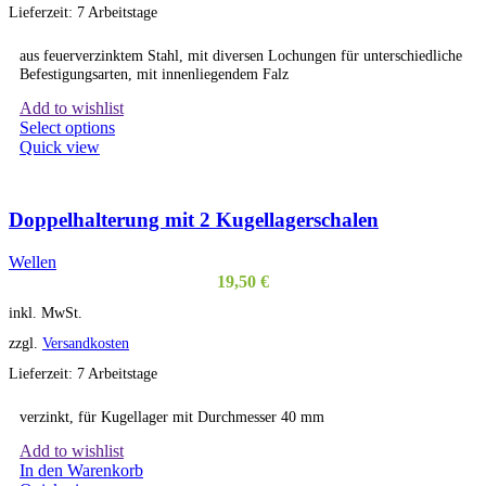
Lieferzeit:
7 Arbeitstage
aus feuerverzinktem Stahl, mit diversen Lochungen für unterschiedliche
Befestigungsarten, mit innenliegendem Falz
Add to wishlist
Dieses
Select options
Produkt
Quick view
weist
mehrere
Varianten
Doppelhalterung mit 2 Kugellagerschalen
auf.
Die
Wellen
Optionen
19,50
€
können
auf
inkl. MwSt.
der
Produktseite
zzgl.
Versandkosten
gewählt
Lieferzeit:
7 Arbeitstage
werden
verzinkt, für Kugellager mit Durchmesser 40 mm
Add to wishlist
In den Warenkorb