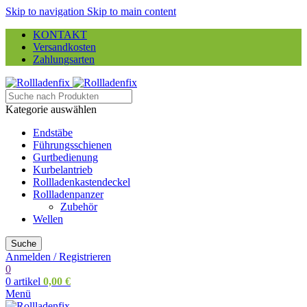
Skip to navigation
Skip to main content
KONTAKT
Versandkosten
Zahlungsarten
Kategorie auswählen
Endstäbe
Führungsschienen
Gurtbedienung
Kurbelantrieb
Rollladenkastendeckel
Rollladenpanzer
Zubehör
Wellen
Suche
Anmelden / Registrieren
0
0
artikel
0,00
€
Menü