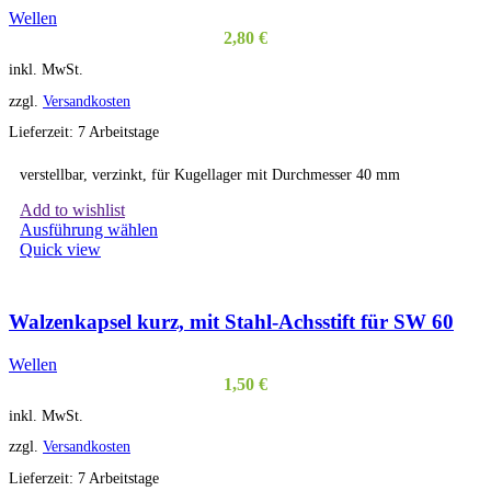
Wellen
2,80
€
inkl. MwSt.
zzgl.
Versandkosten
Lieferzeit:
7 Arbeitstage
verstellbar, verzinkt, für Kugellager mit Durchmesser 40 mm
Add to wishlist
Dieses
Ausführung wählen
Produkt
Quick view
weist
mehrere
Varianten
Walzenkapsel kurz, mit Stahl-Achsstift für SW 60
auf.
Die
Wellen
Optionen
1,50
€
können
auf
inkl. MwSt.
der
Produktseite
zzgl.
Versandkosten
gewählt
Lieferzeit:
7 Arbeitstage
werden