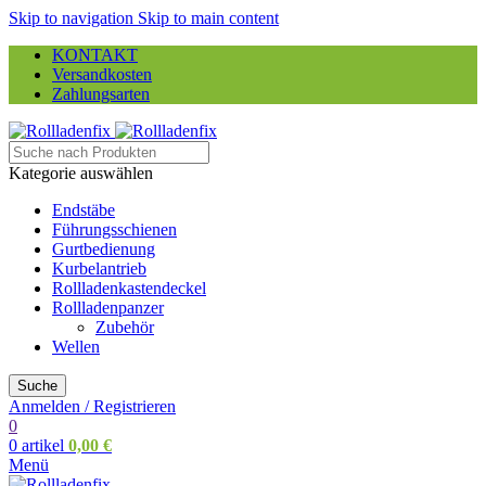
Skip to navigation
Skip to main content
KONTAKT
Versandkosten
Zahlungsarten
Kategorie auswählen
Endstäbe
Führungsschienen
Gurtbedienung
Kurbelantrieb
Rollladenkastendeckel
Rollladenpanzer
Zubehör
Wellen
Suche
Anmelden / Registrieren
0
0
artikel
0,00
€
Menü