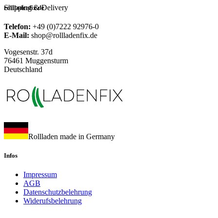
Shipping & Delivery
rollladenfix.de
Telefon:
+49 (0)7222 92976-0
E-Mail:
shop@rollladenfix.de
Vogesenstr. 37d
76461 Muggensturm
Deutschland
Rollladen made in Germany
Infos
Impressum
AGB
Datenschutzbelehrung
Widerufsbelehrung