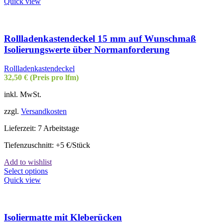
Quick view
Rollladenkastendeckel 15 mm auf Wunschmaß
Isolierungswerte über Normanforderung
Rollladenkastendeckel
32,50
€
(Preis pro lfm)
inkl. MwSt.
zzgl.
Versandkosten
Lieferzeit:
7 Arbeitstage
Tiefenzuschnitt: +5 €/Stück
Add to wishlist
Dieses
Select options
Produkt
Quick view
weist
mehrere
Varianten
auf.
Isoliermatte mit Kleberücken