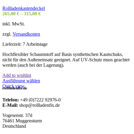
Die
Optionen
Rollladenkastendeckel
können
265,00
€
–
315,00
€
auf
der
inkl. MwSt.
Produktseite
gewählt
zzgl.
Versandkosten
werden
Lieferzeit:
7 Arbeitstage
Hochflexibler Schaumstoff auf Basis synthetischen Kautschuks,
nicht für den Außeneinsatz geeignet. Auf UV-Schutz muss geachtet
werden (auch bei der Lagerung).
Add to wishlist
Dieses
Ausführung wählen
Produkt
Quick view
rollladenfix.de
weist
mehrere
Telefon:
+49 (0)7222 92976-0
Varianten
E-Mail:
shop@rollladenfix.de
auf.
Die
Vogesenstr. 37d
Optionen
76461 Muggensturm
können
Deutschland
auf