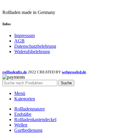
der
Produktseite
gewählt
Rollladen made in Germany
werden
Infos
Impressum
AGB
Datenschutzbelehrung
Widerufsbelehrung
rollladenfix.de
2022 CREATED BY
webproofed.de
.
Suche
Menü
Kategorien
Rollladenpanzer
Endstäbe
Rollladenkastendeckel
Wellen
Gurtbedienung