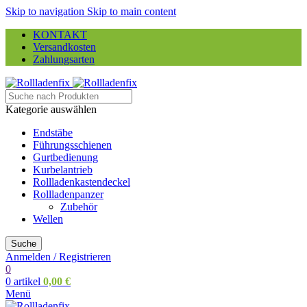
Skip to navigation
Skip to main content
KONTAKT
Versandkosten
Zahlungsarten
Kategorie auswählen
Endstäbe
Führungsschienen
Gurtbedienung
Kurbelantrieb
Rollladenkastendeckel
Rollladenpanzer
Zubehör
Wellen
Suche
Anmelden / Registrieren
0
0
artikel
0,00
€
Menü