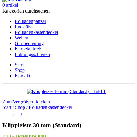
0
artikel
Kategorien durchsuchen
Rollladenpanzer
Endstäbe
Rollladenkastendeckel
Wellen
Gurtbedienung
Kurbelantrieb
Führungsschienen
Start
Shop
Kontakt
Zum Vergrößern klicken
Start
/
Shop
/
Rollladenkastendeckel
Klippleiste 30 mm (Standard)
7,30
€
(Preis pro lfm)