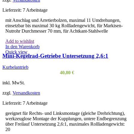
auf
der
Lieferzeit:
7 Arbeitstage
Produktseite
gewählt
mit Anschlag und Arretierbolzen, maximal 11 Umdrehungen,
werden
einsetzbar bis maximal 30 kg Rollladengewicht, für Markisen-
Nutrohr Durchmesser 70 mm, für Achtkant-Stahlwelle
Add to wishlist
In den Warenkorb
Quick view
Mini-Kegelrad-Getriebe Untersetzung 2,6:1
Kurbelantrieb
40,80
€
inkl. MwSt.
zzgl.
Versandkosten
Lieferzeit:
7 Arbeitstage
geeignet für Rechts- und Linksmontage (gleiche Drehrichtung),
werkzeuglose Montage der Kupplungen, untere Endbegrenzung
über Freilauf Untersetzung 2,6:1, maximales Rollladengewicht:
20