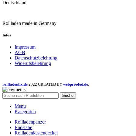
Die
Deutschland
Optionen
können
auf
Rollladen made in Germany
der
Produktseite
gewählt
Infos
werden
Impressum
AGB
Datenschutzbelehrung
Widerufsbelehrung
rollladenfix.de
2022 CREATED BY
webproofed.de
.
Suche
Menü
Kategorien
Rollladenpanzer
Endstäbe
Rollladenkastendeckel