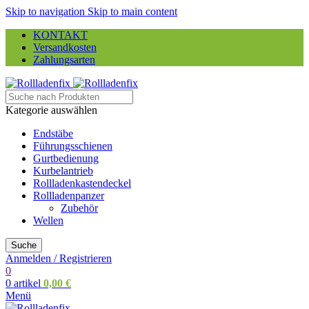
Skip to navigation
Skip to main content
KONTAKT
Versandkosten
Zahlungsarten
Kategorie auswählen
Endstäbe
Führungsschienen
Gurtbedienung
Kurbelantrieb
Rollladenkastendeckel
Rollladenpanzer
Zubehör
Wellen
Suche
Anmelden / Registrieren
0
0
artikel
0,00
€
Menü