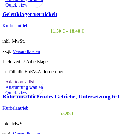
Produkt
Quick view
weist
Gelenklager vernickelt
mehrere
Varianten
Kurbelantrieb
auf.
11,50
€
–
18,40
€
Die
Optionen
inkl. MwSt.
können
auf
zzgl.
Versandkosten
der
Produktseite
Lieferzeit:
7 Arbeitstage
gewählt
werden
erfüllt die EnEV-Anforderungen
Add to wishlist
Dieses
Ausführung wählen
Produkt
Quick view
Rohrumschließendes Getriebe, Untersetzung 6:1
weist
mehrere
Kurbelantrieb
Varianten
55,95
€
auf.
Die
inkl. MwSt.
Optionen
können
zzgl.
Versandkosten