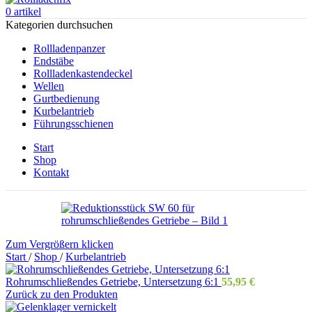
0
artikel
Kategorien durchsuchen
Rollladenpanzer
Endstäbe
Rollladenkastendeckel
Wellen
Gurtbedienung
Kurbelantrieb
Führungsschienen
Start
Shop
Kontakt
Zum Vergrößern klicken
Start
/
Shop
/
Kurbelantrieb
Rohrumschließendes Getriebe, Untersetzung 6:1
55,95
€
Zurück zu den Produkten