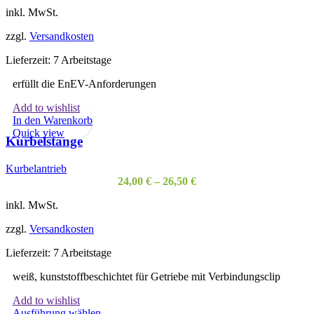
inkl. MwSt.
zzgl.
Versandkosten
Lieferzeit:
7 Arbeitstage
erfüllt die EnEV-Anforderungen
Add to wishlist
In den Warenkorb
Quick view
Kurbelstange
Kurbelantrieb
24,00
€
–
26,50
€
inkl. MwSt.
zzgl.
Versandkosten
Lieferzeit:
7 Arbeitstage
weiß, kunststoffbeschichtet für Getriebe mit Verbindungsclip
Add to wishlist
Dieses
Ausführung wählen