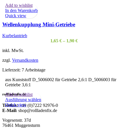
Add to wishlist
In den Warenkorb
Quick view
Wellenkupplung Mini-Getriebe
Kurbelantrieb
1,65
€
–
1,90
€
inkl. MwSt.
zzgl.
Versandkosten
Lieferzeit:
7 Arbeitstage
aus Kunststoff D_5006002 für Getriebe 2,6:1 D_5006003 für
Getriebe 3,6:1
rollladenfix.de
Add to wishlist
Dieses
Ausführung wählen
Produkt
Quick view
Telefon:
+49 (0)7222 92976-0
weist
E-Mail:
shop@rollladenfix.de
mehrere
Varianten
Vogesenstr. 37d
auf.
76461 Muggensturm