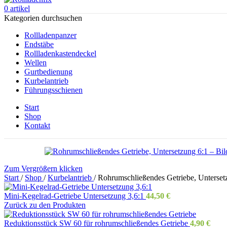
0
artikel
Kategorien durchsuchen
Rollladenpanzer
Endstäbe
Rollladenkastendeckel
Wellen
Gurtbedienung
Kurbelantrieb
Führungsschienen
Start
Shop
Kontakt
Zum Vergrößern klicken
Start
/
Shop
/
Kurbelantrieb
/
Rohrumschließendes Getriebe, Unterset
Mini-Kegelrad-Getriebe Untersetzung 3,6:1
44,50
€
Zurück zu den Produkten
Reduktionsstück SW 60 für rohrumschließendes Getriebe
4,90
€