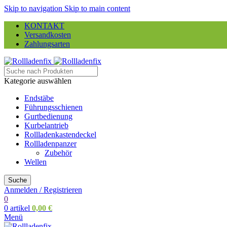
Skip to navigation
Skip to main content
KONTAKT
Versandkosten
Zahlungsarten
Kategorie auswählen
Endstäbe
Führungsschienen
Gurtbedienung
Kurbelantrieb
Rollladenkastendeckel
Rollladenpanzer
Zubehör
Wellen
Suche
Anmelden / Registrieren
0
0
artikel
0,00
€
Menü