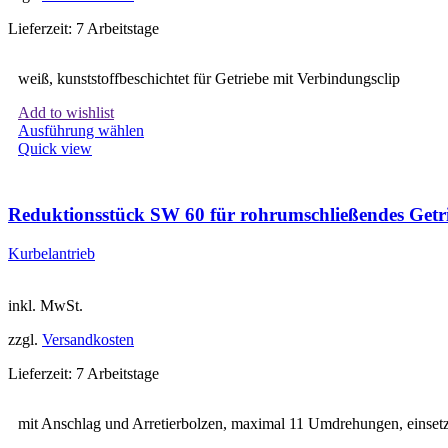
Lieferzeit:
7 Arbeitstage
weiß, kunststoffbeschichtet für Getriebe mit Verbindungsclip
Add to wishlist
Dieses
Ausführung wählen
Produkt
Quick view
weist
mehrere
Varianten
Reduktionsstück SW 60 für rohrumschließendes Getr
auf.
Die
Kurbelantrieb
Optionen
können
auf
inkl. MwSt.
der
Produktseite
zzgl.
Versandkosten
gewählt
werden
Lieferzeit:
7 Arbeitstage
mit Anschlag und Arretierbolzen, maximal 11 Umdrehungen, einset