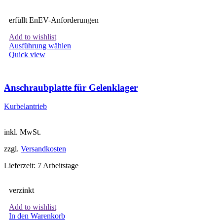
erfüllt EnEV-Anforderungen
Add to wishlist
Dieses
Ausführung wählen
Produkt
Quick view
weist
mehrere
Varianten
Anschraubplatte für Gelenklager
auf.
Die
Kurbelantrieb
Optionen
können
auf
inkl. MwSt.
der
Produktseite
zzgl.
Versandkosten
gewählt
werden
Lieferzeit:
7 Arbeitstage
verzinkt
Add to wishlist
In den Warenkorb