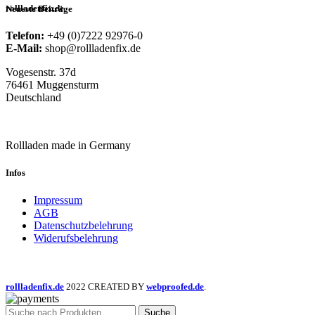
rollladenfix.de
Neueste Beiträge
Telefon:
+49 (0)7222 92976-0
E-Mail:
shop@rollladenfix.de
Vogesenstr. 37d
76461 Muggensturm
Deutschland
Rollladen made in Germany
Infos
Impressum
AGB
Datenschutzbelehrung
Widerufsbelehrung
rollladenfix.de
2022 CREATED BY
webproofed.de
.
Suche