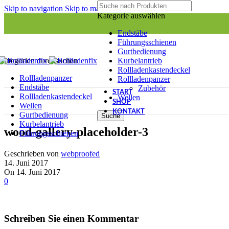
Skip to navigation
Skip to main content
Kategorie auswählen
Endstäbe
Führungsschienen
Gurtbedienung
Kurbelantrieb
Kategorien durchsuchen
Rollladenkastendeckel
Rollladenpanzer
Rollladenpanzer
Endstäbe
Zubehör
START
Rollladenkastendeckel
Wellen
SHOP
Wellen
KONTAKT
Gurtbedienung
Suche
Kurbelantrieb
wood-gallery-placeholder-3
Führungsschienen
Geschrieben von
webproofed
14. Juni 2017
On 14. Juni 2017
0
Schreiben Sie einen Kommentar