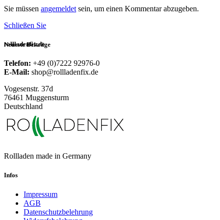
Sie müssen
angemeldet
sein, um einen Kommentar abzugeben.
Schließen Sie
rollladenfix.de
Neueste Beiträge
Telefon:
+49 (0)7222 92976-0
E-Mail:
shop@rollladenfix.de
Vogesenstr. 37d
76461 Muggensturm
Deutschland
Rollladen made in Germany
Infos
Impressum
AGB
Datenschutzbelehrung