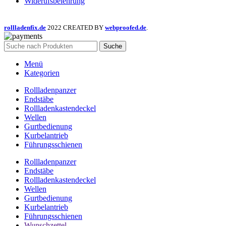
Widerufsbelehrung
rollladenfix.de
2022 CREATED BY
webproofed.de
.
Suche
Menü
Kategorien
Rollladenpanzer
Endstäbe
Rollladenkastendeckel
Wellen
Gurtbedienung
Kurbelantrieb
Führungsschienen
Rollladenpanzer
Endstäbe
Rollladenkastendeckel
Wellen
Gurtbedienung
Kurbelantrieb
Führungsschienen
Wunschzettel